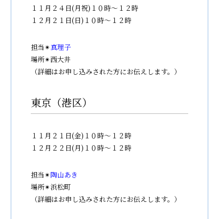
１１月２４日(月祝)１０時〜１２時
１２月２１日(日)１０時〜１２時
担当✴︎
真理子
場所✴︎西大井
（詳細はお申し込みされた方にお伝えします。）
東京（港区）
１１月２１日(金)１０時〜１２時
１２月２２日(月)１０時〜１２時
担当✴︎
陶山あき
場所✴︎浜松町
（詳細はお申し込みされた方にお伝えします。）