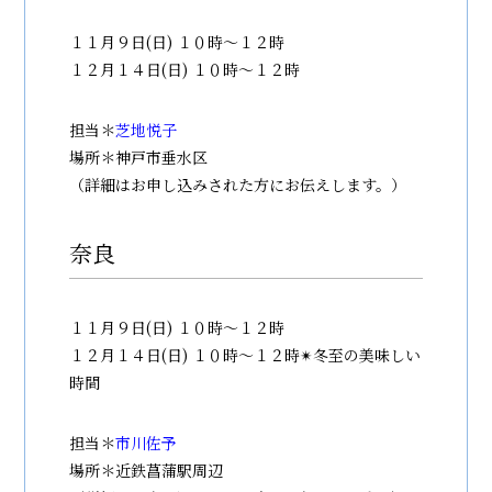
１１月９日(日) １０時〜１２時
１２月１４日(日) １０時〜１２時
担当＊
芝地悦子
場所＊神戸市垂水区
（詳細はお申し込みされた方にお伝えします。）
奈良
１１月９日(日) １０時〜１２時
１２月１４日(日) １０時〜１２時✴︎冬至の美味しい
時間
担当＊
市川佐予
場所＊近鉄菖蒲駅周辺