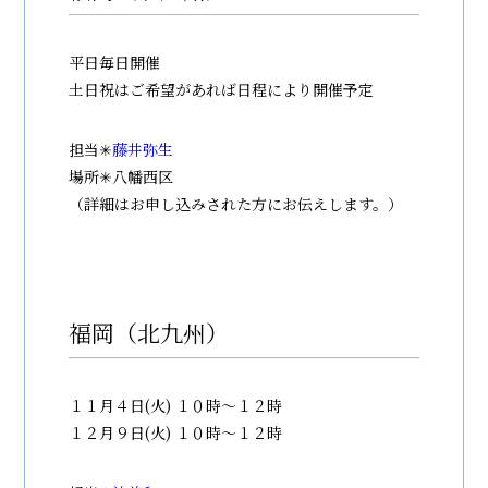
平日毎日開催
土日祝はご希望があれば日程により開催予定
担当✳︎
藤井弥生
場所✳︎八幡西区
（詳細はお申し込みされた方にお伝えします。）
福岡（北九州）
１１月４日(火) １０時〜１２時
１２月９日(火) １０時～１２時