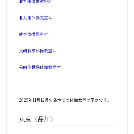
北九州体操教室⇐
北九州体操教室⇐
熊本体操教室⇐
長崎長与体操教室⇐
長崎佐世保体操教室⇐
2025年11月12月の各地での体操教室の予定です。
東京（品川）