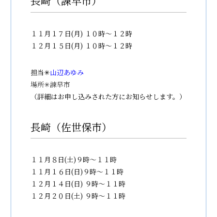
長崎（諫早市）
１１月１７日(月) １０時〜１２時
１２月１５日(月) １０時〜１２時
担当✳︎
山辺あゆみ
場所✳︎諫早市
（詳細はお申し込みされた方にお知らせします。）
長崎（佐世保市）
１１月８日(土)９時〜１１時
１１月１６日(日)９時〜１１時
１２月１４日(日) ９時〜１１時
１２月２０日(土) ９時〜１１時