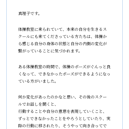
真理子です。
体操教室に来られていて、本来の自分を生きるス
クールにも来てくださっている方たちは、体操か
ら感じる自分の身体の状態と自分の内側の変化が
繋がっていることに気づかれます。
ある体操教室の時間で、体操のポーズがぐんっと良
くなって、できなかったポーズができるようになっ
ている方がいました。
何か変化があったのかなと思い、その後のスクー
ルでお話しを聞くと、
行動することや自分の意思を表現していくこと、
ずっとできなかったことをやろうとしていたり、実
際の行動に移されたり、そうやって向き合ってで