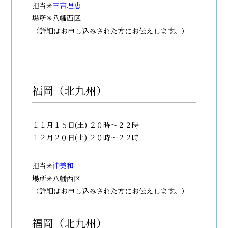
担当✳︎
三吉理恵
場所✳︎八幡西区
（詳細はお申し込みされた方にお伝えします。）
福岡（北九州）
１１月１５日(土) ２０時〜２２時
１２月２０日(土) ２０時〜２２時
担当✳︎
沖美和
場所✳︎八幡西区
（詳細はお申し込みされた方にお伝えします。）
福岡（北九州）