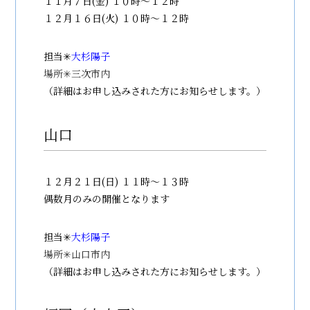
１１月７日(金) １０時〜１２時
１２月１６日(火) １０時〜１２時
担当✳︎
大杉陽子
場所✳︎三次市内
（詳細はお申し込みされた方にお知らせします。）
山口
１２月２１日(日) １１時〜１３時
偶数月のみの開催となります
担当✳︎
大杉陽子
場所✳︎山口市内
（詳細はお申し込みされた方にお知らせします。）