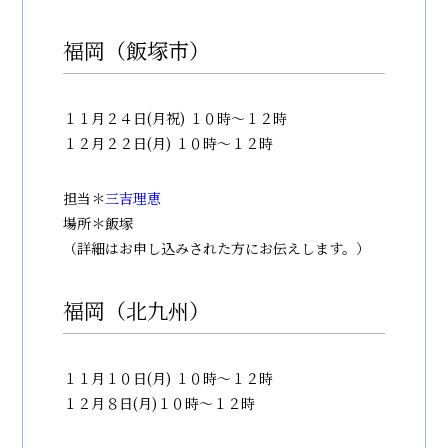
福岡（飯塚市）
１１月２４日(月祝) １０時〜１２時
１２月２２日(月) １０時〜１２時
担当
＊
三吉理恵
場所
＊
飯塚
（詳細はお申し込みされた方にお伝えします。）
福岡（北九州）
１１月１０日(月) １０時〜１２時
１２月８日(月)１０時〜１２時