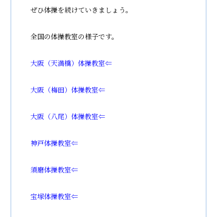
ぜひ体操を続けていきましょう。
全国の体操教室の様子です。
大阪（天満橋）体操教室⇐
大阪（梅田）体操教室⇐
大阪（八尾）体操教室⇐
神戸体操教室⇐
須磨体操教室⇐
宝塚体操教室⇐