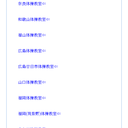
奈良体操教室
⇐
和歌山体操教室⇐
福山体操教室⇐
広島体操教室
⇐
広島廿日市体操教室⇐
山口体操教室
⇐
福岡体操教室⇐
福岡(筑紫野)
体操教室⇐