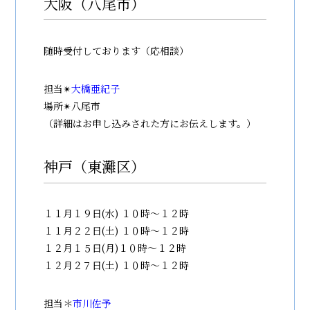
大阪（八尾市）
随時受付しております（応相談）
担当✴︎
大橋亜紀子
場所✴︎八尾市
（詳細はお申し込みされた方にお伝えします。）
神戸（東灘区）
１１月１９日(水) １０時～１２時
１１月２２日(土) １０時～１２時
１２月１５日(月)１０時〜１２時
１２月２７日(土) １０時〜１２時
担当＊
市川佐予