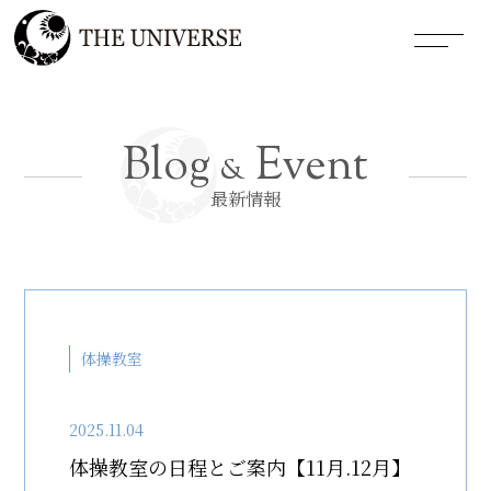
Blog
Event
&
最新情報
体操教室
2025.11.04
体操教室の日程とご案内【11月.12月】