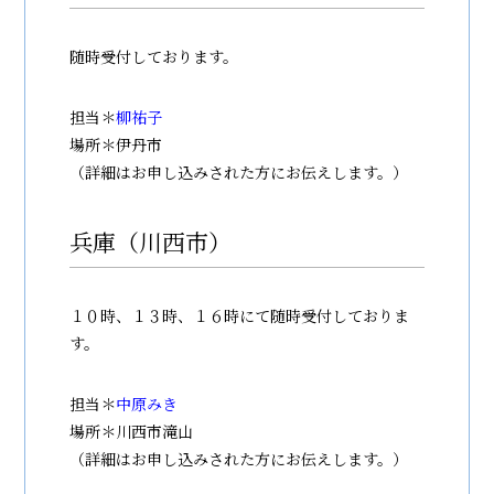
随時受付しております。
担当＊
柳祐子
場所＊伊丹市
（詳細はお申し込みされた方にお伝えします。）
兵庫（川西市）
１０時、１３時、１６時にて随時受付しておりま
す。
担当＊
中原みき
場所＊川西市滝山
（詳細はお申し込みされた方にお伝えします。）