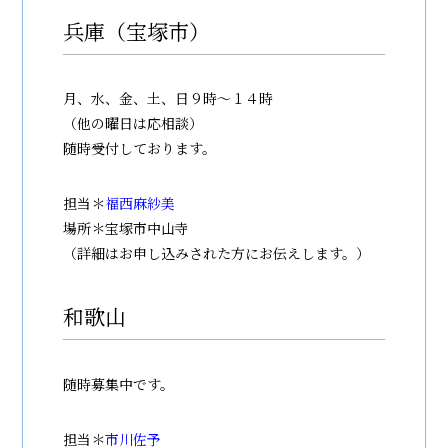
兵庫（宝塚市）
月、水、金、土、日９時〜１４時
（他の曜日は応相談）
随時受付しております。
担当＊
福西麻紗美
場所＊宝塚市中山寺
（詳細はお申し込みされた方にお伝えします。）
和歌山
随時募集中です。
担当＊
市川佐予