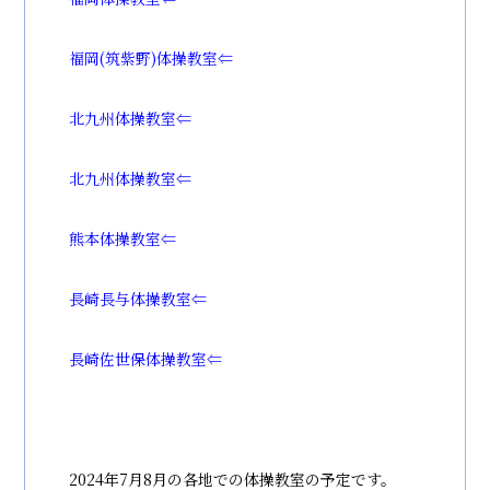
福岡(筑紫野)
体操教室⇐
北九州体操教室⇐
北九州体操教室⇐
熊本体操教室⇐
長崎長与体操教室⇐
長崎佐世保体操教室⇐
2024年7月8月の各地での体操教室の予定です。