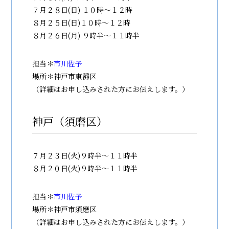
７月２８日(日) １０時～１２時
８月２５日(日)１０時〜１２時
８月２６日(月) ９時半〜１１時半
担当＊
市川佐予
場所＊神戸市東灘区
（詳細はお申し込みされた方にお伝えします。）
神戸（須磨区）
７月２３日(火)９時半〜１１時半
８月２０日(火)９時半〜１１時半
担当＊
市川佐予
場所＊神戸市須磨区
（詳細はお申し込みされた方にお伝えします。）