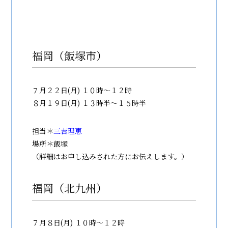
福岡（飯塚市）
７月２２日(月) １０時〜１２時
８月１９日(月) １３時半〜１５時半
担当
＊
三吉理恵
場所
＊
飯塚
（詳細はお申し込みされた方にお伝えします。）
福岡（北九州）
７月８日(月) １０時〜１２時