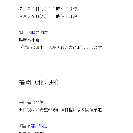
７月２４日(水) １１時〜１３時
８月２９日(木) １１時〜１３時
担当
＊
藤井 弥生
場所＊小倉南
（詳細はお申し込みされた方にお伝えします。）
福岡（北九州）
平日毎日開催
土日祝はご希望があれば日程により開催予定
担当✳︎
藤井弥生