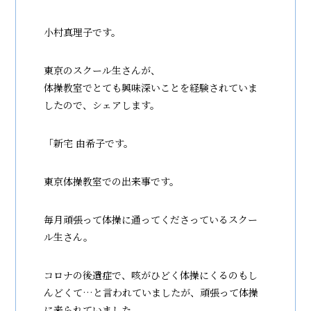
小村真理子です。
東京のスクール生さんが、
体操教室でとても興味深いことを経験されていま
したので、シェアします。
「新宅 由希子です。
東京体操教室での出来事です。
毎月頑張って体操に通ってくださっているスクー
ル生さん。
コロナの後遺症で、咳がひどく体操にくるのもし
んどくて…と言われていましたが、頑張って体操
に来られていました。