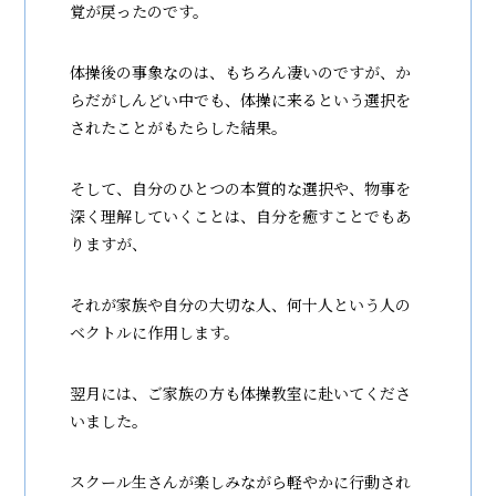
覚が戻ったのです。
体操後の事象なのは、もちろん凄いのですが、か
らだがしんどい中でも、体操に来るという選択を
されたことがもたらした結果。
そして、自分のひとつの本質的な選択や、物事を
深く理解していくことは、自分を癒すことでもあ
りますが、
それが家族や自分の大切な人、何十人という人の
ベクトルに作用します。
翌月には、ご家族の方も体操教室に赴いてくださ
いました。
スクール生さんが楽しみながら軽やかに行動され