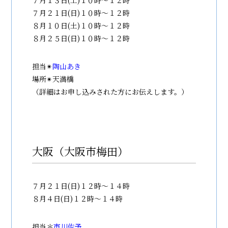
７月２１日(日)１０時〜１２時
８月１０日(土)１０時〜１２時
８月２５日(日)１０時〜１２時
担当✴︎
陶山あき
場所✴︎天満橋
（詳細はお申し込みされた方にお伝えします。）
大阪（大阪市梅田）
７月２１日(日)１２時〜１４時
８月４日(日)１２時〜１４時
担当＊
市川佐予