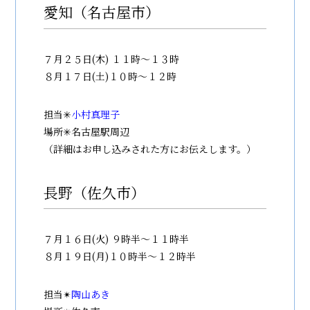
愛知（名古屋市）
７月２５日(木) １１時〜１３時
８月１７日(土)１０時〜１２時
担当✳︎
小村真理子
場所✳︎名古屋駅周辺
（詳細はお申し込みされた方にお伝えします。）
長野（佐久市）
７月１６日(火) ９時半〜１１時半
８月１９日(月)１０時半〜１２時半
担当✴︎
陶山あき