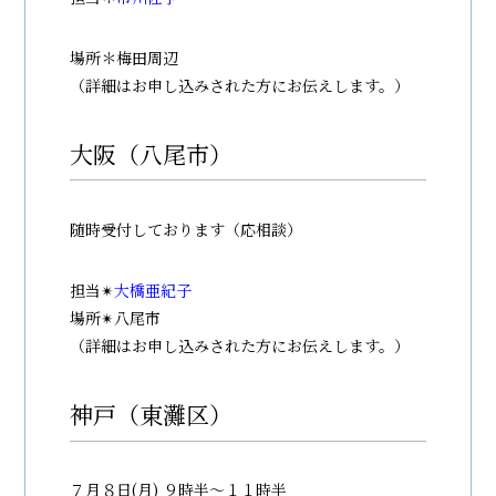
場所＊梅田周辺
（詳細はお申し込みされた方にお伝えします。）
大阪（八尾市）
随時受付しております（応相談）
担当✴︎
大橋亜紀子
場所✴︎八尾市
（詳細はお申し込みされた方にお伝えします。）
神戸（東灘区）
７月８日(月) ９時半～１１時半