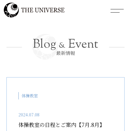
Blog
Event
&
最新情報
体操教室
2024.07.08
体操教室の日程とご案内【7月.8月】