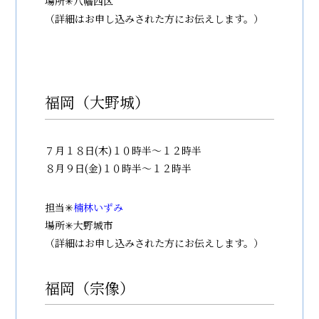
場所✳︎八幡西区
（詳細はお申し込みされた方にお伝えします。）
福岡（大野城）
７月１８日(木)１０時半〜１２時半
８月９日(金)１０時半〜１２時半
担当✳︎
楠林いずみ
場所✳︎大野城市
（詳細はお申し込みされた方にお伝えします。）
福岡（宗像）