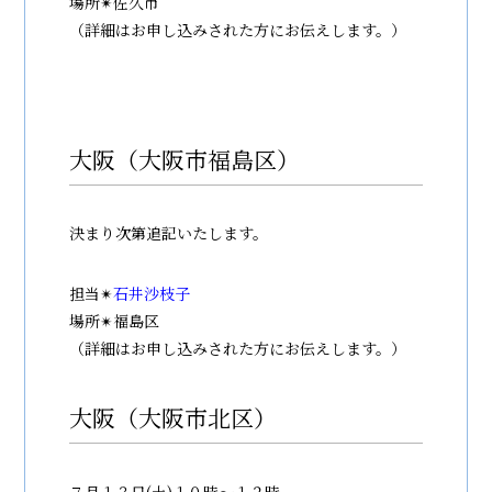
場所✴︎佐久市
（詳細はお申し込みされた方にお伝えします。）
大阪（大阪市福島区）
決まり次第追記いたします。
担当✴︎
石井沙枝子
場所✴︎福島区
（詳細はお申し込みされた方にお伝えします。）
大阪（大阪市北区）
７月１３日(土)１０時〜１２時