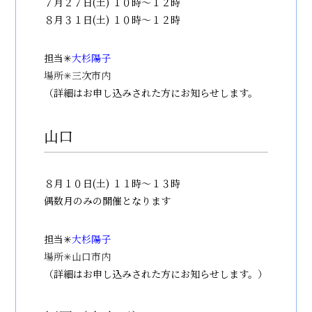
７月２７日(土) １０時〜１２時
８月３１日(土) １０時〜１２時
担当✳︎
大杉陽子
場所✳︎三次市内
（詳細はお申し込みされた方にお知らせします。
山口
８月１０日(土) １１時〜１３時
偶数月のみの開催となります
担当✳︎
大杉陽子
場所✳︎山口市内
（詳細はお申し込みされた方にお知らせします。）