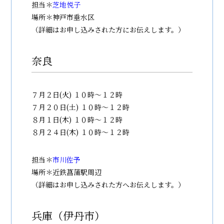
担当＊
芝地悦子
場所＊神戸市垂水区
（詳細はお申し込みされた方にお伝えします。）
奈良
７月２日(火) １０時〜１２時
７月２０日(土) １０時〜１２時
８月１日(木) １０時〜１２時
８月２４日(木) １０時〜１２時
担当＊
市川佐予
場所＊近鉄菖蒲駅周辺
（詳細はお申し込みされた方へお伝えします。）
兵庫（伊丹市）